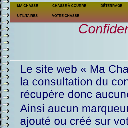
MA CHASSE
CHASSE À COURRE
DÉTERRAGE
UTILITAIRES
VOTRE CHASSE
Confiden
Le site web « Ma Cha
la consultation du con
récupère donc aucun
Ainsi aucun marqueur
ajouté ou créé sur vo